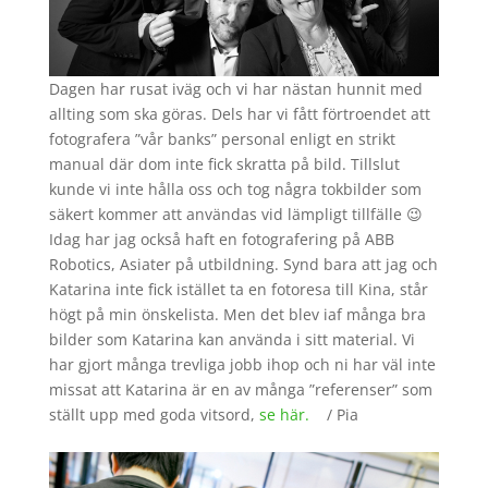
Dagen har rusat iväg och vi har nästan hunnit med
allting som ska göras. Dels har vi fått förtroendet att
fotografera ”vår banks” personal enligt en strikt
manual där dom inte fick skratta på bild. Tillslut
kunde vi inte hålla oss och tog några tokbilder som
säkert kommer att användas vid lämpligt tillfälle 😉
Idag har jag också haft en fotografering på ABB
Robotics, Asiater på utbildning. Synd bara att jag och
Katarina inte fick istället ta en fotoresa till Kina, står
högt på min önskelista. Men det blev iaf många bra
bilder som Katarina kan använda i sitt material. Vi
har gjort många trevliga jobb ihop och ni har väl inte
missat att Katarina är en av många ”referenser” som
ställt upp med goda vitsord,
se här.
/ Pia