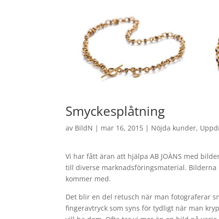
Smyckesplåtning
av
BildN
|
mar 16, 2015
|
Nöjda kunder
,
Uppd
Vi har fått äran att hjälpa AB JOÀNS med bilde
till diverse marknadsföringsmaterial. Bilderna 
kommer med.
Det blir en del retusch när man fotograferar 
fingeravtryck som syns för tydligt när man kry