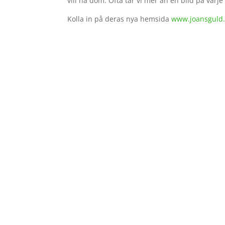
vill ha dom. Ofta tar vi mer än en bild på varj
Kolla in på deras nya hemsida
www.joansguld