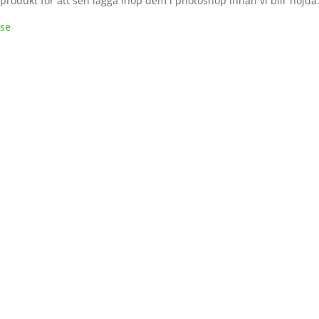
e produkt för att sen lägga ihop dem i photoshop innan vi blir nöjda
.se