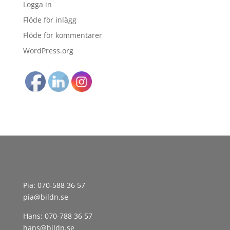
Logga in
Flöde för inlägg
Flöde för kommentarer
WordPress.org
Pia:
070-588 36 57
pia@bildn.se
Hans:
070-788 36 57
hans@bildn.se