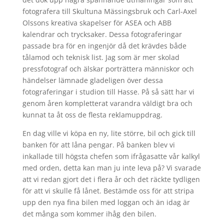
fotografera till Skultuna Mässingsbruk och Carl-Axel
Olssons kreativa skapelser för ASEA och ABB
kalendrar och trycksaker. Dessa fotograferingar
passade bra för en ingenjör då det krävdes både
tålamod och teknisk list. Jag som är mer skolad
pressfotograf och älskar porträttera människor och
händelser lämnade gladeligen över dessa
fotograferingar i studion till Hasse. På så sätt har vi
genom åren kompletterat varandra väldigt bra och
kunnat ta åt oss de flesta reklamuppdrag.
En dag ville vi köpa en ny, lite större, bil och gick till
banken för att låna pengar. På banken blev vi
inkallade till högsta chefen som ifrågasatte vår kalkyl
med orden, detta kan man ju inte leva på? Vi svarade
att vi redan gjort det i flera år och det räckte tydligen
för att vi skulle få lånet. Bestämde oss för att stripa
upp den nya fina bilen med loggan och än idag är
det många som kommer ihåg den bilen.