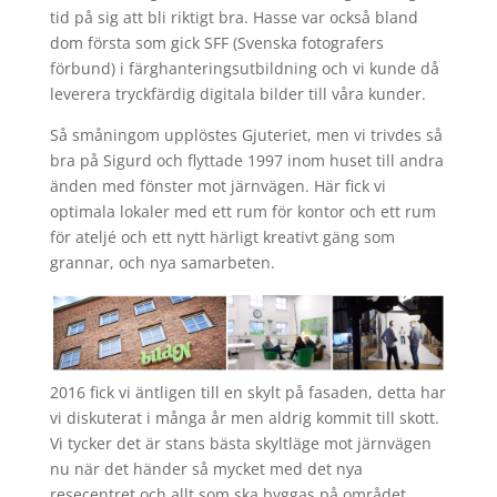
tid på sig att bli riktigt bra. Hasse var också bland
dom första som gick SFF (Svenska fotografers
förbund) i färghanteringsutbildning och vi kunde då
leverera tryckfärdig digitala bilder till våra kunder.
Så småningom upplöstes Gjuteriet, men vi trivdes så
bra på Sigurd och flyttade 1997 inom huset till andra
änden med fönster mot järnvägen. Här fick vi
optimala lokaler med ett rum för kontor och ett rum
för ateljé och ett nytt härligt kreativt gäng som
grannar, och nya samarbeten.
2016 fick vi äntligen till en skylt på fasaden, detta har
vi diskuterat i många år men aldrig kommit till skott.
Vi tycker det är stans bästa skyltläge mot järnvägen
nu när det händer så mycket med det nya
resecentret och allt som ska byggas på området.