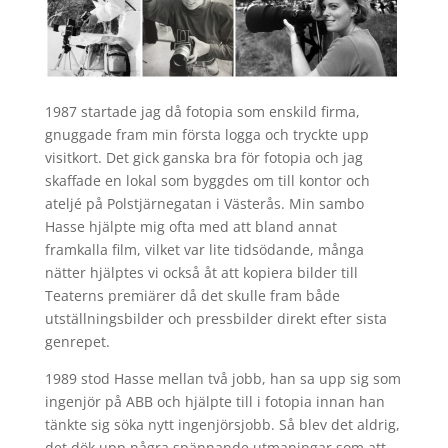
1987 startade jag då fotopia som enskild firma,
gnuggade fram min första logga och tryckte upp
visitkort. Det gick ganska bra för fotopia och jag
skaffade en lokal som byggdes om till kontor och
ateljé på Polstjärnegatan i Västerås. Min sambo
Hasse hjälpte mig ofta med att bland annat
framkalla film, vilket var lite tidsödande, många
nätter hjälptes vi också åt att kopiera bilder till
Teaterns premiärer då det skulle fram både
utställningsbilder och pressbilder direkt efter sista
genrepet.
1989 stod Hasse mellan två jobb, han sa upp sig som
ingenjör på ABB och hjälpte till i fotopia innan han
tänkte sig söka nytt ingenjörsjobb. Så blev det aldrig,
det dök upp några spännande utmaningar som att