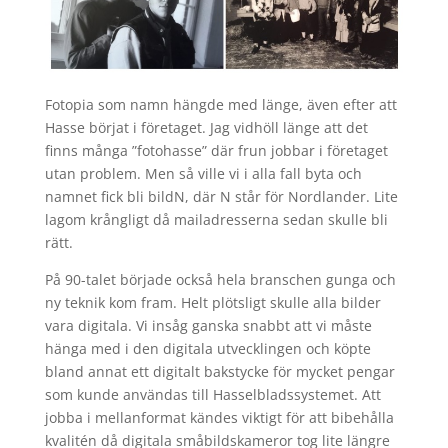
Fotopia som namn hängde med länge, även efter att
Hasse börjat i företaget. Jag vidhöll länge att det
finns många ”fotohasse” där frun jobbar i företaget
utan problem. Men så ville vi i alla fall byta och
namnet fick bli bildN, där N står för Nordlander. Lite
lagom krångligt då mailadresserna sedan skulle bli
rätt.
På 90-talet började också hela branschen gunga och
ny teknik kom fram. Helt plötsligt skulle alla bilder
vara digitala. Vi insåg ganska snabbt att vi måste
hänga med i den digitala utvecklingen och köpte
bland annat ett digitalt bakstycke för mycket pengar
som kunde användas till Hasselbladssystemet. Att
jobba i mellanformat kändes viktigt för att bibehålla
kvalitén då digitala småbildskameror tog lite längre