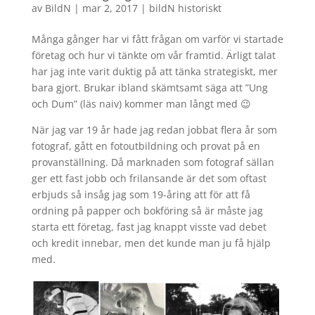
av
BildN
|
mar 2, 2017
|
bildN historiskt
Många gånger har vi fått frågan om varför vi startade
företag och hur vi tänkte om vår framtid. Ärligt talat
har jag inte varit duktig på att tänka strategiskt, mer
bara gjort. Brukar ibland skämtsamt säga att ”Ung
och Dum” (läs naiv) kommer man långt med 😉
När jag var 19 år hade jag redan jobbat flera år som
fotograf, gått en fotoutbildning och provat på en
provanställning. Då marknaden som fotograf sällan
ger ett fast jobb och frilansande är det som oftast
erbjuds så insåg jag som 19-åring att för att få
ordning på papper och bokföring så är måste jag
starta ett företag, fast jag knappt visste vad debet
och kredit innebar, men det kunde man ju få hjälp
med.