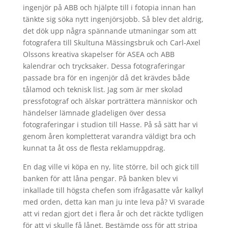
ingenjör på ABB och hjälpte till i fotopia innan han
tänkte sig söka nytt ingenjörsjobb. Så blev det aldrig,
det dök upp några spännande utmaningar som att
fotografera till Skultuna Mässingsbruk och Carl-Axel
Olssons kreativa skapelser för ASEA och ABB
kalendrar och trycksaker. Dessa fotograferingar
passade bra för en ingenjör då det krävdes både
tålamod och teknisk list. Jag som är mer skolad
pressfotograf och älskar porträttera människor och
händelser lämnade gladeligen över dessa
fotograferingar i studion till Hasse. På så sätt har vi
genom åren kompletterat varandra väldigt bra och
kunnat ta åt oss de flesta reklamuppdrag.
En dag ville vi köpa en ny, lite större, bil och gick till
banken för att låna pengar. På banken blev vi
inkallade till högsta chefen som ifrågasatte vår kalkyl
med orden, detta kan man ju inte leva på? Vi svarade
att vi redan gjort det i flera år och det räckte tydligen
för att vi skulle få lånet. Bestämde oss för att stripa