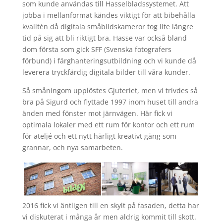
som kunde användas till Hasselbladssystemet. Att
jobba i mellanformat kändes viktigt för att bibehålla
kvalitén då digitala småbildskameror tog lite längre
tid på sig att bli riktigt bra. Hasse var också bland
dom första som gick SFF (Svenska fotografers
förbund) i färghanteringsutbildning och vi kunde då
leverera tryckfärdig digitala bilder till våra kunder.
Så småningom upplöstes Gjuteriet, men vi trivdes så
bra på Sigurd och flyttade 1997 inom huset till andra
änden med fönster mot järnvägen. Här fick vi
optimala lokaler med ett rum för kontor och ett rum
för ateljé och ett nytt härligt kreativt gäng som
grannar, och nya samarbeten.
2016 fick vi äntligen till en skylt på fasaden, detta har
vi diskuterat i många år men aldrig kommit till skott.