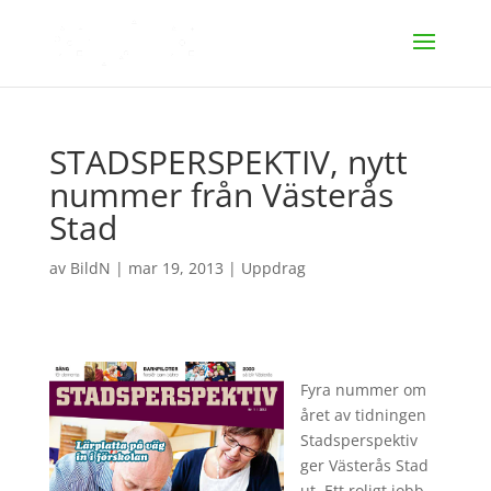
STADSPERSPEKTIV, nytt
nummer från Västerås
Stad
av
BildN
|
mar 19, 2013
|
Uppdrag
Fyra nummer om
året av tidningen
Stadsperspektiv
ger Västerås Stad
ut. Ett roligt jobb