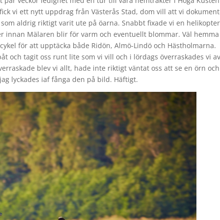
 par veckor ledighet med en tur till våra hemtrakter i Höga Kuste
ick vi ett nytt uppdrag från Västerås Stad, dom vill att vi dokumen
om aldrig riktigt varit ute på öarna. Snabbt fixade vi en helikopte
lder innan Mälaren blir för varm och eventuellt blommar. Väl hemma
ed cykel för att upptäcka både Ridön, Almö-Lindö och Hästholmarna.
t och tagit oss runt lite som vi vill och i lördags överraskades vi av
raskade blev vi allt, hade inte riktigt väntat oss att se en örn och
ag lyckades iaf fånga den på bild. Häftigt.