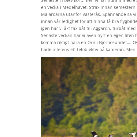
Semestern blev kort, men vi har hunnit med ett
en vecka i Medelhavet. Strax innan semestern f
Mälaröarna utanför Västerås. Spännande sa vi s
innan vår ledighet för att hinna få bra flygbi
igen har vi åkt taxibåt till Aggarön, turbåt m
Senaste veckan har vi även hyrt en egen liten bå
komma riktigt nära en Örn i Björnösundet…. Över
hade inte ens ett telobjektiv på kameran. Men j