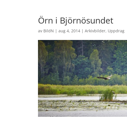
Örn i Björnösundet
av
BildN
|
aug 4, 2014
|
Arkivbilder
,
Uppdrag