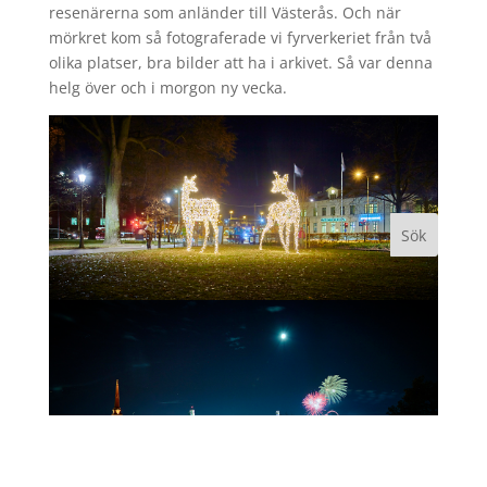
resenärerna som anländer till Västerås. Och när
mörkret kom så fotograferade vi fyrverkeriet från två
olika platser, bra bilder att ha i arkivet. Så var denna
helg över och i morgon ny vecka.