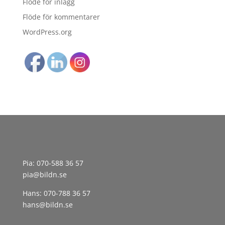
Flöde för inlägg
Flöde för kommentarer
WordPress.org
Pia:
070-588 36 57
pia@bildn.se
Hans:
070-788 36 57
hans@bildn.se