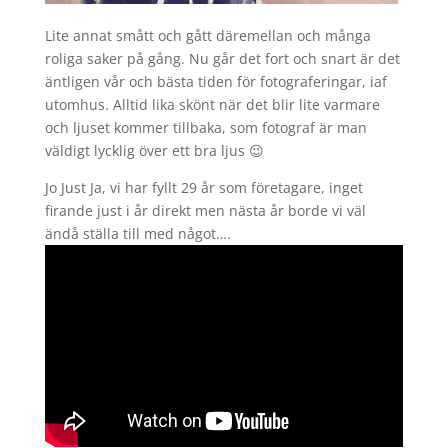
Lite annat smått och gått däremellan och många
roliga saker på gång. Nu går det fort och snart är det
äntligen vår och bästa tiden för fotograferingar, iaf
utomhus. Alltid lika skönt när det blir lite varmare
och ljuset kommer tillbaka, som fotograf är man
väldigt lycklig över ett bra ljus 😉
Jo Just Ja, vi har fyllt 29 år som företagare, inget
firande just i år direkt men nästa år borde vi väl
ändå ställa till med något….