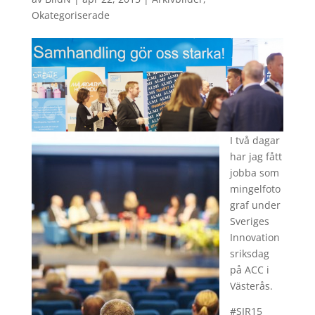
Okategoriserade
I två dagar
har jag fått
jobba som
mingelfoto
graf under
Sveriges
Innovation
sriksdag
på ACC i
Västerås.
#SIR15