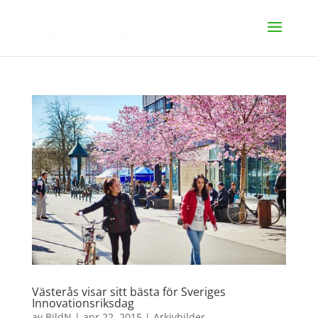
Västerås visar sitt bästa för Sveriges
Innovationsriksdag
av
BildN
|
apr 22, 2015
|
Arkivbilder
,