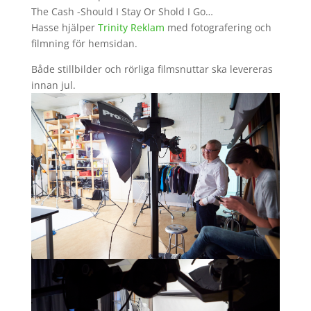
The Cash -Should I Stay Or Shold I Go…
Hasse hjälper
Trinity Reklam
med fotografering och
filmning för hemsidan.
Både stillbilder och rörliga filmsnuttar ska levereras
innan jul.