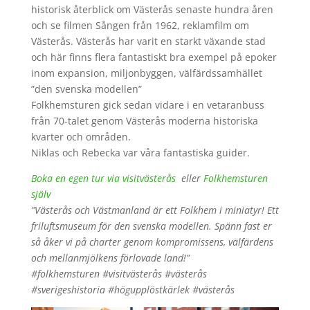
historisk återblick om Västerås senaste hundra åren
och se filmen Sången från 1962, reklamfilm om
Västerås. Västerås har varit en starkt växande stad
och här finns flera fantastiskt bra exempel på epoker
inom expansion, miljonbyggen, välfärdssamhället
”den svenska modellen”
Folkhemsturen gick sedan vidare i en vetaranbuss
från 70-talet genom Västerås moderna historiska
kvarter och områden.
Niklas och Rebecka var våra fantastiska guider.
Boka en egen tur via visitvästerås
eller
Folkhemsturen
själv
”Västerås och Västmanland är ett Folkhem i miniatyr! Ett
friluftsmuseum för den svenska modellen. Spänn fast er
så åker vi på charter genom kompromissens, välfärdens
och mellanmjölkens förlovade land!”
#folkhemsturen #visitvästerås #västerås
#sverigeshistoria #högupplöstkärlek #västerås