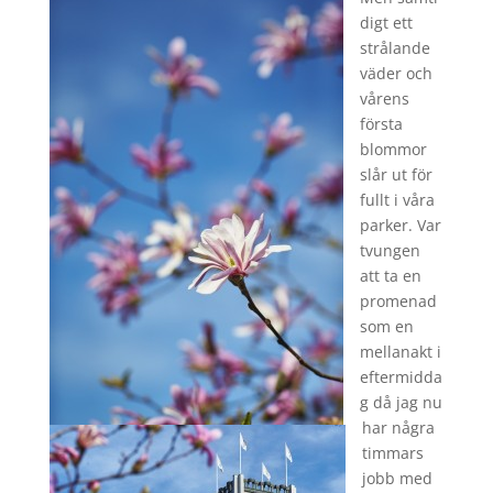
digt ett
strålande
väder och
vårens
första
blommor
slår ut för
fullt i våra
parker. Var
tvungen
att ta en
promenad
som en
mellanakt i
eftermidda
g då jag nu
har några
timmars
jobb med