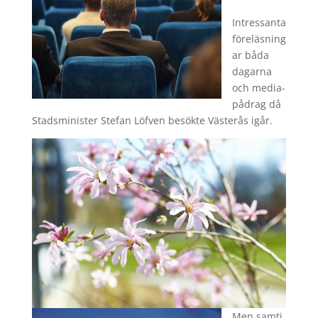
Intressanta
föreläsning
ar båda
dagarna
och media-
pådrag då
Stadsminister Stefan Löfven besökte Västerås igår.
Men samti