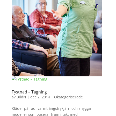
Tystnad – Tagning
av
BildN
|
dec 2, 2014
|
Okategoriserade
Kläder på rad, varmt ångstrykjärn och snygga
modeller som poserar fram i takt med