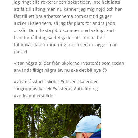
jag ringt alla rektorer och bokat tider. Inte helt lätta
att få till allting men nu känner jag mig nöjd och har
fått till ett bra arbetsschema som samtidigt ger
luckor i kalendern, så jag får plats för andra jobb
också. Dom flesta jobb kommer med väldigt kort
framförhållning så det gäller att inte ha helt
fullbokat då en kund ringer och sedan lägger man
pussel.
Visar några bilder från skolorna i Västerås som redan
används flitigt några år, nu ska det bli nya 🙂
#västeråsstad #skolor #elever #kalender
”högupplöstkärlek #västerås #utbildning
#verksamhetsbilder