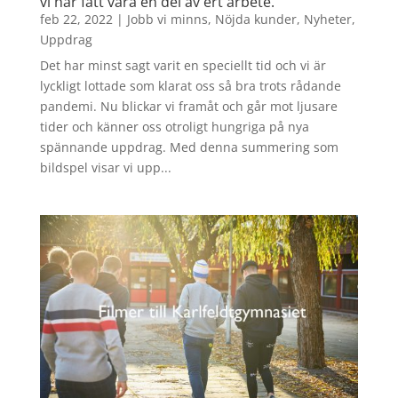
vi har fått vara en del av ert arbete.
feb 22, 2022
|
Jobb vi minns
,
Nöjda kunder
,
Nyheter
,
Uppdrag
Det har minst sagt varit en speciellt tid och vi är
lyckligt lottade som klarat oss så bra trots rådande
pandemi. Nu blickar vi framåt och går mot ljusare
tider och känner oss otroligt hungriga på nya
spännande uppdrag. Med denna summering som
bildspel visar vi upp...