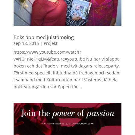
Boksläpp med julstämning
sep 18, 2016
|
Projekt
https://www.youtube.com/watch?
v=NO1nIe11qLM&feature=youtu.be Nu har vi släppt
boken och det firade vi med två dagars releaseparty.
Först med speciellt inbjudna på fredagen och sedan
i samband med Kulturnatten här i Västerås då hela
boktryckargården var öppen för...